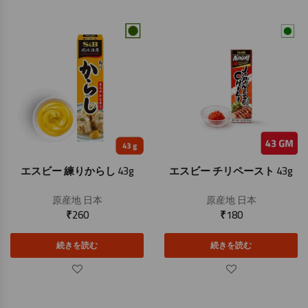
エスビー 練りからし 43g
エスビー チリペースト 43g
原産地
日本
原産地
日本
₹
260
₹
180
続きを読む
続きを読む