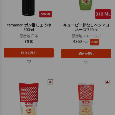
Yamamori ポン酢しょうゆ
キューピー卵なしベジマヨ
500ml
ネーズ 310ml
原産地
日本
原産地
マレーシア
₹
510
₹
360
5% OFF
₹
380
続きを読む
続きを読む