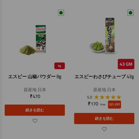
エスビー 山椒パウダー 8g
エスビーわさびチューブ 43g
原産地
日本
原産地
日本
₹
470
★
★
★
★
★
5.0
₹
170
32% OFF
₹
250
続きを読む
続きを読む