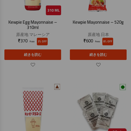
Kewpie Egg Mayonnaise –
Kewpie Mayonnaise – 520g
310ml
原産地
マレーシア
原産地
日本
₹
370
₹
600
3% OFF
8% OFF
₹
380
₹
650
続きを読む
続きを読む