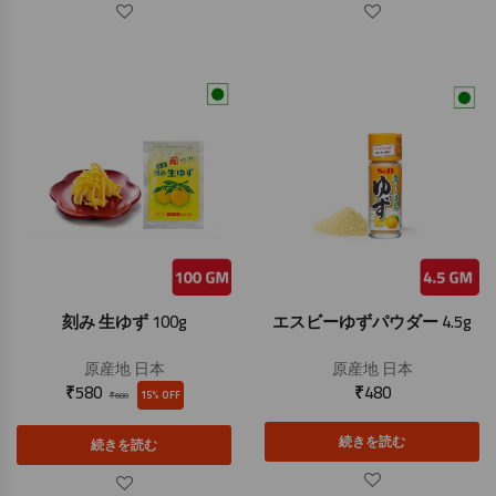
刻み 生ゆず 100g
エスビーゆずパウダー 4.5g
原産地
日本
原産地
日本
₹
580
₹
480
15% OFF
₹
680
続きを読む
続きを読む