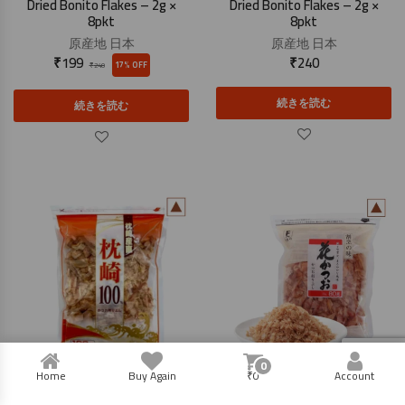
Dried Bonito Flakes – 2g ×
Dried Bonito Flakes – 2g ×
8pkt
8pkt
原産地
日本
原産地
日本
₹
199
₹
240
17% OFF
₹
240
続きを読む
続きを読む
0
Home
Buy Again
₹
0
Account
かつお節 80g
かつお節 80g