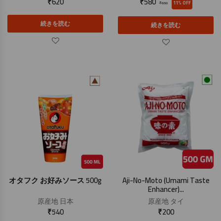
₹
620
₹
580
11% OFF
₹
650
続きを読む
続きを読む
オタフク お好みソース 500g
Aji-No-Moto (Umami Taste
Enhancer)...
原産地
日本
原産地
タイ
₹
540
₹
200