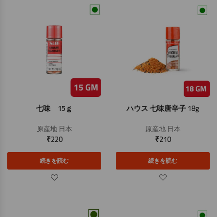
七味 15ｇ
ハウス 七味唐辛子 18g
原産地
日本
原産地
日本
₹
220
₹
210
続きを読む
続きを読む