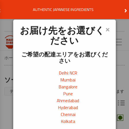
‹
›
AUTHENTIC JAPANESE INGREDIENTS
お届け先を選択
×
お届け先をお選びく
ださい
JA
ご希望の配達エリアをお選びくだ
ホーム
基本アイテム
ソース・調味料・オイル
さい
Delhi: NCR
ソース・調味料・オイル
Mumbai
Bangalore
結果の1～70/95を表示しています
Pune
Ahmedabad
Hyderabad
Chennai
Kolkata