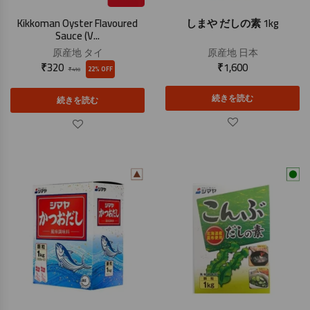
Kikkoman Oyster Flavoured
しまや だしの素 1kg
Sauce (V...
原産地
タイ
原産地
日本
₹
320
₹
1,600
22% OFF
₹
410
続きを読む
続きを読む