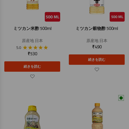
ミツカン米酢 500ml
ミツカン穀物酢 500ml
原産地
日本
原産地
日本
★
★
★
★
★
₹
490
5.0
₹
530
続きを読む
続きを読む