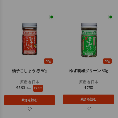
柚子こしょう 赤 50g
ゆず胡椒グリーン 50g
原産地
日本
原産地
日本
₹
580
₹
750
8% OFF
₹
630
続きを読む
続きを読む