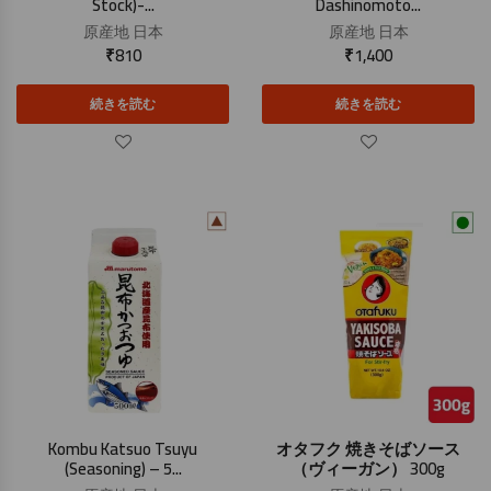
Stock)-...
Dashinomoto...
原産地
日本
原産地
日本
₹
810
₹
1,400
続きを読む
続きを読む
Kombu Katsuo Tsuyu
オタフク 焼きそばソース
(Seasoning) – 5...
（ヴィーガン） 300g