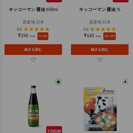
キッコーマン 醤油 500ml
キッコーマン 醤油 1L
原産地
日本
原産地
日本
★
★
★
★
★
★
★
★
★
★
5.0
5.0
₹
250
₹
430
7% OFF
16% OFF
₹
270
₹
510
続きを読む
続きを読む