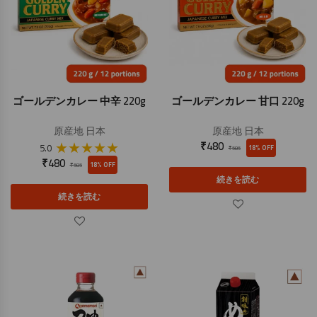
ゴールデンカレー 中辛 220g
ゴールデンカレー 甘口 220g
原産地
日本
原産地
日本
★
★
★
★
★
₹
480
5.0
18% OFF
₹
585
₹
480
18% OFF
₹
585
続きを読む
続きを読む