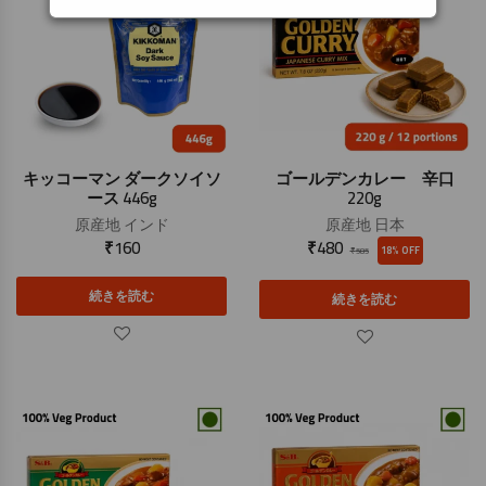
キッコーマン ダークソイソ
ゴールデンカレー 辛口
ース 446g
220g
原産地
インド
原産地
日本
₹
160
₹
480
18% OFF
₹
585
続きを読む
続きを読む