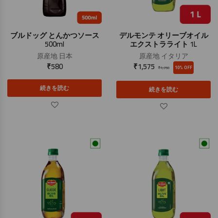
ブルドッグ とんかつソース
デルモンテ オリーブオイル
500ml
エクストラライト 1L
原産地
日本
原産地
イタリア
₹
580
₹
1,575
10% OFF
₹
1,750
続きを読む
続きを読む