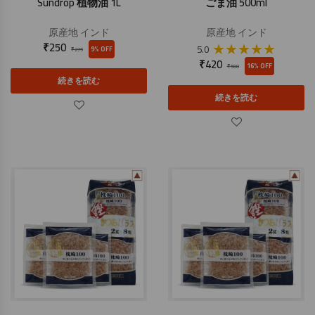
Sundrop 植物油 1L
ごま油 500ml
原産地
インド
原産地
インド
₹
250
★
★
★
★
★
5.0
9% OFF
₹
275
₹
420
16% OFF
₹
500
続きを読む
続きを読む