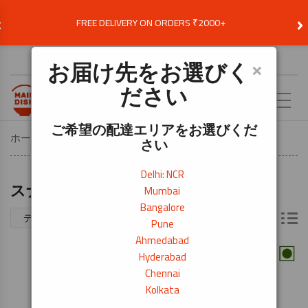
‹
›
FREE DELIVERY ON ORDERS ₹2000+
お届け先を選択
×
お届け先をお選びく
ださい
JA
ご希望の配達エリアをお選びくだ
ホーム
スナック・インスタント食品
スナック
さい
Delhi: NCR
スナック
Mumbai
Bangalore
全 28 件を表示
Pune
Ahmedabad
Hyderabad
Chennai
Kolkata