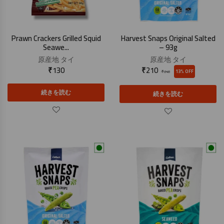
Prawn Crackers Grilled Squid
Harvest Snaps Original Salted
Seawe...
– 93g
原産地
タイ
原産地
タイ
₹
130
₹
210
13% OFF
₹
240
続きを読む
続きを読む