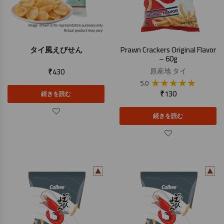
タイ風えびせん
Prawn Crackers Original Flavor
– 60g
₹
430
原産地
タイ
★
★
★
★
★
5.0
₹
130
続きを読む
続きを読む