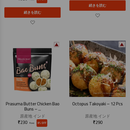
続きを読む
続きを読む
Prasuma Butter Chicken Bao
Octopus Takoyaki – 12 Pcs
Buns – ...
原産地
インド
原産地
インド
₹
230
₹
290
8% OFF
₹
249