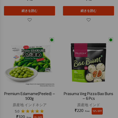
続きを読む
続きを読む
Premium Edamame(Peeled) –
Prasuma Veg Pizza Bao Buns
500g
– 6 Pcs
原産地
インドネシア
原産地
インド
★
★
★
★
★
₹
220
5.0
12% OFF
₹
249
₹
320
3% OFF
₹
330