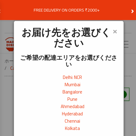
‹
›
FREE DELIVERY ON ORDERS ₹2000+
お届け先を選択
×
お届け先をお選びく
ださい
JA
ご希望の配達エリアをお選びくださ
ホーム
ベジタリアン食材
VEG ワールドフード
い
Catch コショウ 100g
Delhi: NCR
Mumbai
Bangalore
Pune
Ahmedabad
Hyderabad
Chennai
Kolkata