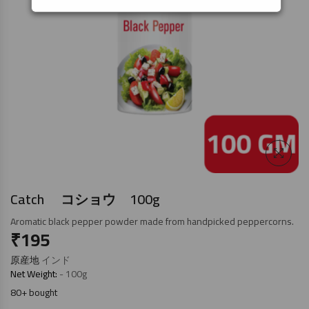
Catch コショウ 100g
Aromatic black pepper powder made from handpicked peppercorns.
₹
195
原産地
インド
Net Weight:
- 100g
80+ bought