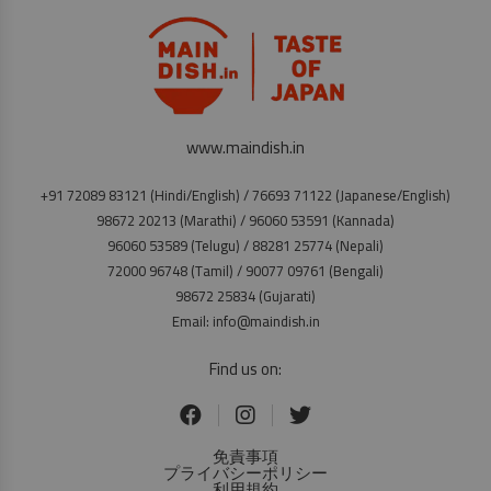
www.maindish.in
+91 72089 83121 (Hindi/English) / 76693 71122 (Japanese/English)
98672 20213 (Marathi) / 96060 53591 (Kannada)
96060 53589 (Telugu) / 88281 25774 (Nepali)
72000 96748 (Tamil) / 90077 09761 (Bengali)
98672 25834 (Gujarati)
Email: info@maindish.in
Find us on:
免責事項
プライバシーポリシー
利用規約