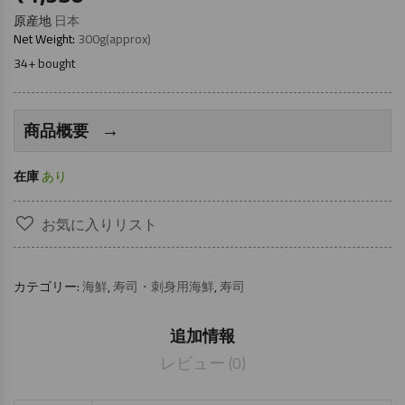
原産地
日本
Net Weight:
300g(approx)
34+ bought
→
商品概要
在庫
あり
お気に入りリスト
カテゴリー:
海鮮
,
寿司・刺身用海鮮
,
寿司
追加情報
レビュー (0)