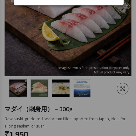
マダイ（刺身用） – 300g
Raw sushi-grade red seabream fillet imported from Japan, ideal for
slicing sashimi or sushi.
₹
1,950