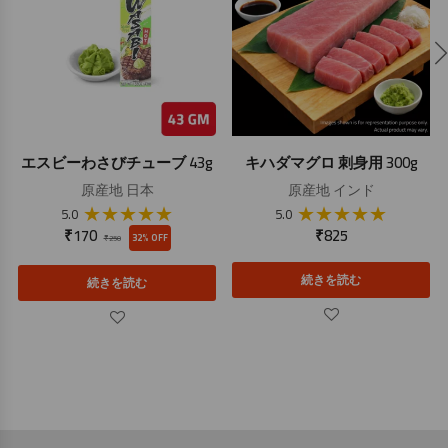
エスビーわさびチューブ 43g
キハダマグロ 刺身用 300g
原産地
日本
原産地
インド
★
★
★
★
★
★
★
★
★
★
5.0
5.0
₹
170
₹
825
32% OFF
₹
250
続きを読む
続きを読む