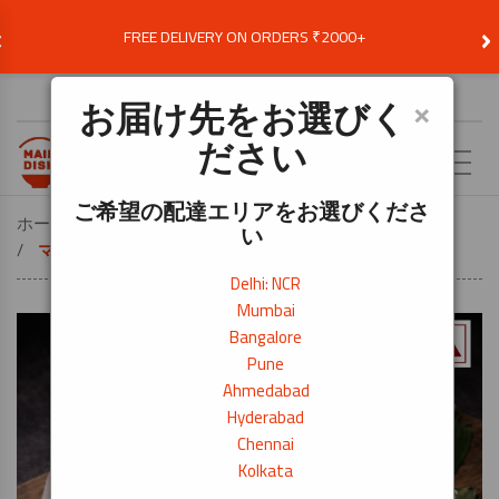
‹
›
FREE DELIVERY ON ORDERS ₹2000+
お届け先を選択
×
お届け先をお選びく
ださい
JA
ご希望の配達エリアをお選びくださ
ホーム
料理から探す
寿司
い
マダイ（刺身用） – 300g
Delhi: NCR
Mumbai
Bangalore
Pune
Ahmedabad
Hyderabad
Chennai
Kolkata